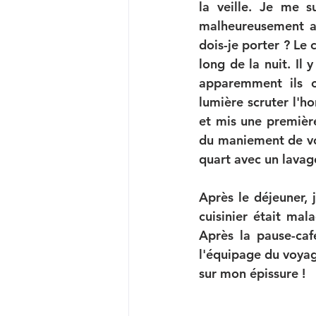
la veille. Je me s
malheureusement au
dois-je porter ? Le c
long de la nuit. Il
apparemment ils c
lumière scruter l'ho
et mis une première
du maniement de voil
quart avec un lavage
Après le déjeuner, 
cuisinier était mal
Après la pause-café
l'équipage du voyag
sur mon épissure !