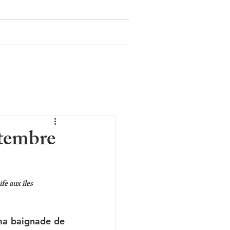
Contact
Blog
ptembre
e aux îles 
ma baignade de 