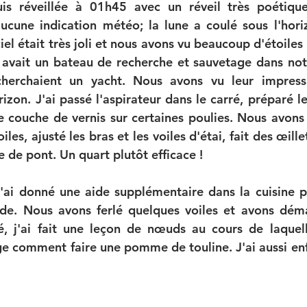
uis réveillée à 01h45 avec un réveil très poétique 
cune indication météo; la lune a coulé sous l'horiz
iel était très joli et nous avons vu beaucoup d'étoiles 
 y avait un bateau de recherche et sauvetage dans notr
herchaient un yacht. Nous avons vu leur impressi
rizon. J'ai passé l'aspirateur dans le carré, préparé le
 couche de vernis sur certaines poulies. Nous avons 
es, ajusté les bras et les voiles d'étai, fait des œillet
 de pont. Un quart plutôt efficace !
j'ai donné une aide supplémentaire dans la cuisine p
ade. Nous avons ferlé quelques voiles et avons déma
, j'ai fait une leçon de nœuds au cours de laquelle
e comment faire une pomme de touline. J'ai aussi enfin